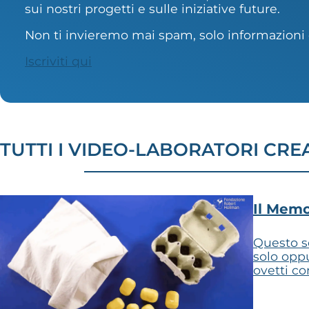
sui nostri progetti e sulle iniziative future.
Non ti invieremo mai spam, solo informazioni 
Iscriviti qui
TUTTI I VIDEO-LABORATORI CREA
Il Memo
Questo se
solo oppu
ovetti co