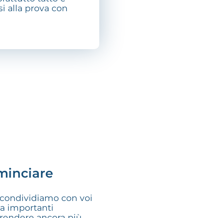
i alla prova con
minciare
condividiamo con voi
ma importanti
rendere ancora più