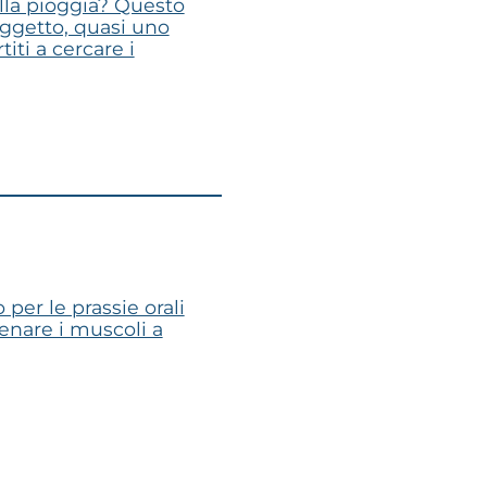
lla pioggia? Questo
 oggetto, quasi uno
iti a cercare i
per le prassie orali
lenare i muscoli a