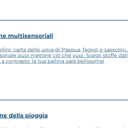
ine multisensoriali
ini, carta delle uova di Pasqua, fagioli e sassolini
oriale puoi mettere ciò che vuoi. Scegli stoffe dall
 a contrasto: la tua pallina sarà bellissima!
one della pioggia