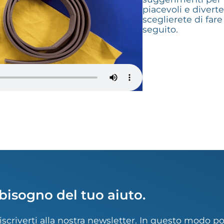
piacevoli e divert
sceglierete di fare
seguito.
bisogno del tuo aiuto.
i iscriverti alla nostra newsletter. In questo modo 