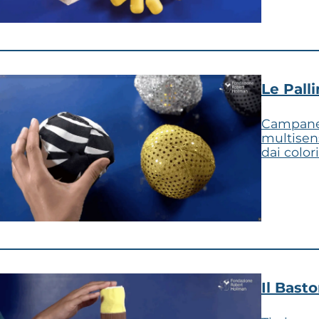
Le Pall
Campanell
multisens
dai colori
Il Bast