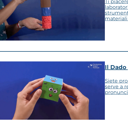
Ti piace
laborator
strumento
materiali
Il Dado 
Siete pro
serve a r
pronunci