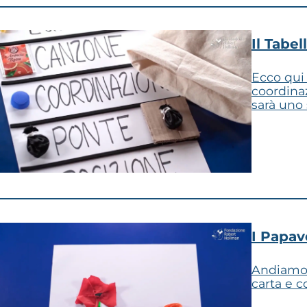
Il Tabel
Ecco qui 
coordinaz
sarà uno
I Papave
Andiamo i
carta e c