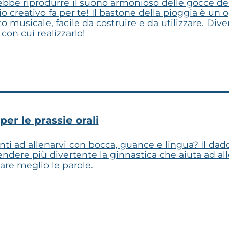
rebbe riprodurre il suono armonioso delle gocce de
io creativo fa per te! Il bastone della pioggia è un
 musicale, facile da costruire e da utilizzare. Divert
 con cui realizzarlo!
per le prassie orali
nti ad allenarvi con bocca, guance e lingua? Il dado 
endere più divertente la ginnastica che aiuta ad al
are meglio le parole.