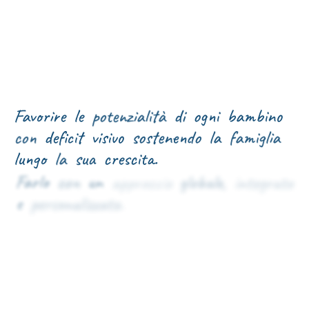
F
a
v
o
r
i
r
e
l
e
d
i
o
g
n
i
b
a
m
b
i
n
o
p
o
t
e
n
z
i
a
l
i
t
à
d
e
f
c
i
t
v
i
s
i
v
o
s
o
s
t
e
n
e
n
d
o
l
a
f
a
m
i
g
l
i
a
c
o
n
l
u
n
g
o
s
u
a
c
r
e
s
c
i
t
a
.
l
a
F
a
r
l
o
u
n
c
o
n
g
l
o
b
a
l
e
,
i
n
t
e
g
r
a
t
o
a
p
p
r
o
c
c
i
o
e
p
e
r
s
o
n
a
l
i
z
z
a
t
o
.