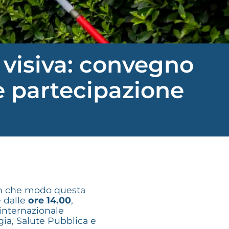
 visiva: convegno
 e partecipazione
E in che modo questa
e dalle
ore 14.00
,
internazionale
ia, Salute Pubblica e