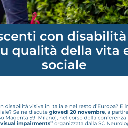
centi con disabilità
u qualità della vita
sociale
 disabilità visiva in Italia e nel resto d’Europa? 
ciale? Se ne discute
giovedì 20 novembre
, a partir
o Magenta 59, Milano), nel corso della conferenza 
h visual impairments”
organizzata dalla SC Neurolog