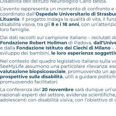
Disabilità dell’Istituto Neurologico Carlo Besta.
L’evento rappresenta un momento di confronto e a
coordinato dall’
Ospedale Universitario di Strasbu
Lituania
. Il progetto indaga la qualità di vita, il
disabilità visiva, tra gli
8 e i 18 anni
, con un’attenzi
loro famiglie.
Dai dati raccolti sul campione italiano – reclutati d
Fondazione Robert Hollman
di Padova,
dall’Unive
e dalla
Fondazione Istituto dei Ciechi di Milano
– 
sviluppo dei bambini,
le loro esperienze soggetti
Nel contesto del quadro legislativo italiano sulla va
SeeMyLife assumono una particolare rilevanza: es
valutazione biopsicosociale
, promuovendo un appr
prospettive sulla disabilità
, utili a guidare politi
promuovendo facilitatori.
La conferenza del
20 novembre
sarà dunque un’occ
nazionali esperti del settore, evidenze scientifiche
adolescenti con disabilità visiva, con l’obiettivo di