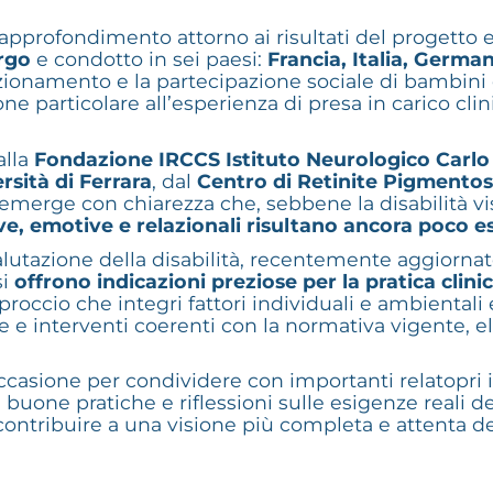
pprofondimento attorno ai risultati del progetto
rgo
e condotto in sei paesi:
Francia, Italia, German
 funzionamento e la partecipazione sociale di bambin
one particolare all’esperienza di presa in carico clin
alla
Fondazione IRCCS Istituto Neurologico Carlo
rsità di Ferrara
, dal
Centro di Retinite Pigment
emerge con chiarezza che, sebbene la disabilità vis
ve, emotive e relazionali risultano ancora poco e
lutazione della disabilità, recentemente aggiornato, 
si
offrono indicazioni preziose per la pratica clini
occio che integri fattori individuali e ambientali 
che e interventi coerenti con la normativa vigente, 
asione per condividere con importanti relatopri i
, buone pratiche e riflessioni sulle esigenze reali 
 contribuire a una visione più completa e attenta dell