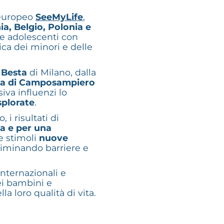
 europeo
SeeMyLife
,
ia, Belgio, Polonia e
i e adolescenti con
ica dei minori e delle
 Besta
di Milano, dalla
osa di Camposampiero
iva influenzi lo
splorate
.
i risultati di
ca e per una
e stimoli
nuove
eliminando barriere e
nternazionali e
dei bambini e
a loro qualità di vita.