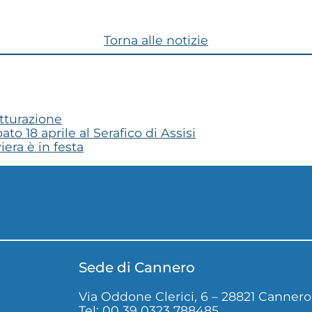
Torna alle notizie
utturazione
to 18 aprile al Serafico di Assisi
era è in festa
Sede di Cannero
Via Oddone Clerici, 6 – 28821 Cannero 
Tel: 00 39 0323 788485