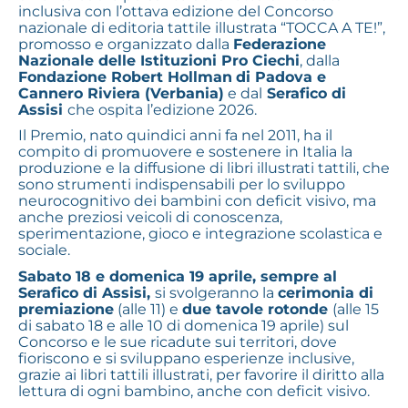
inclusiva con l’ottava edizione del Concorso
nazionale di editoria tattile illustrata “TOCCA A TE!”,
promosso e organizzato dalla
Federazione
Nazionale delle Istituzioni Pro Ciechi
, dalla
Fondazione Robert Hollman
di Padova e
Cannero Riviera (Verbania)
e dal
Serafico di
Assisi
che ospita l’edizione 2026.
Il Premio, nato quindici anni fa nel 2011, ha il
compito di promuovere e sostenere in Italia la
produzione e la diffusione di libri illustrati tattili, che
sono strumenti indispensabili per lo sviluppo
neurocognitivo dei bambini con deficit visivo, ma
anche preziosi veicoli di conoscenza,
sperimentazione, gioco e integrazione scolastica e
sociale.
Sabato 18 e domenica 19 aprile, sempre al
Serafico di Assisi,
si svolgeranno la
cerimonia di
premiazione
(alle 11) e
due tavole rotonde
(alle 15
di sabato 18 e alle 10 di domenica 19 aprile) sul
Concorso e le sue ricadute sui territori, dove
fioriscono e si sviluppano esperienze inclusive,
grazie ai libri tattili illustrati, per favorire il diritto alla
lettura di ogni bambino, anche con deficit visivo.