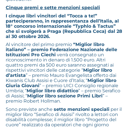
Cinque premi e sette menzioni speciali
I cinque libri vincitori del “Tocca a te!”
parteciperanno, in rappresentanza dell
’
Italia, al
18° concorso internazionale
“
Typhlo & Tactus
”
che si svolgerà a Praga (Repubblica Ceca) dal 28
al 30 ottobre 2026.
Al vincitore del primo premio
“Miglior libro
italiano” – premio
Federazione Nazionale delle
Istituzioni Pro Ciechi
verrà consegnato un
riconoscimento in denaro di 1.500 euro. Altri
quattro premi da 500 euro saranno assegnati ai
rispettivi vincitori delle categorie “
Miglior libro
d’artista
” – premio Mauro Evangelista offerto dai
Kiwanis Club Assisi e Cuore d’Italia; “
Miglior libro
Giuria Giovani
” – premio UICI Consiglio regionale
Umbria; “
Miglior libro didattico
” – premio Serafico
di Assisi; “
Miglior libro sezione Primi Libri
” –
premio Robert Hollman.
Sono previste anche
sette menzioni speciali
per il
miglior libro “Serafico di Assisi” rivolto a lettori con
disabilità complesse; il miglior libro “Progetto del
cuore” realizzato da operatori che ogni giorno