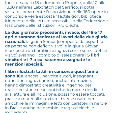
Inoltre, sabato 18 e domenica 19 aprile, dalle 10 alle
18.30 nell’area Laboratori del Serafico, si potrà
visitare liberamente l’esposizione delle 180 opere in
concorso e verrà esposta “Tactile go!”, biblioteca
itinerante delle letture accessibili della Federazione
Nazionale delle Istituzioni Pro Ciechi.
Le due giornate precedenti, invece, del 16 e 17
aprile saranno dedicate ai lavori delle due giurie
nazionali:
la giuria Senior (composta da esperti e
da persone con deficit visivo) e la giuria Giovani
(composta da bambini e ragazzi con e senza deficit
visivo) avranno il compito di selezionare i
5 libri
vincitori
e i 7 a cui saranno assegnate le
menzioni speciali
.
I libri illustrati tattili in concorso quest’anno
sono 180
: ancora una volta autori, insegnanti,
educatori, ragazzi, artisti, anche internazionali,
hanno dimostrato creatività e ingegno, per
realizzare storie e racconti che, in nome dei diritti
alla lettura e all’inclusione, possano essere toccati,
grazie a materiali e texture diverse usate per
arricchire le immagini, e letti con caratteri in nero e
in Braille anche da bambini e ragazzi ciechi e
ipovedenti.