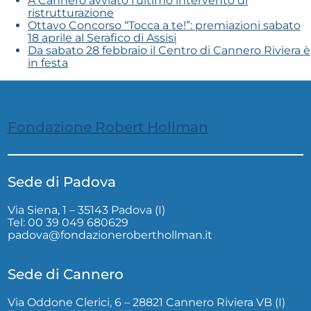
A Cannero avviato l’ultimo intervento di
ristrutturazione
Ottavo Concorso “Tocca a te!”: premiazioni sabato
18 aprile al Serafico di Assisi
Da sabato 28 febbraio il Centro di Cannero Riviera è
in festa
Fondazione Robert Hollman
Sede di Padova
Via Siena, 1 – 35143 Padova (I)
Tel: 00 39 049 680629
padova@fondazioneroberthollman.it
Sede di Cannero
Via Oddone Clerici, 6 – 28821 Cannero Riviera VB (I)